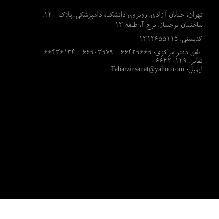
تهران، خیابان آزادی، روبروی دانشکده دامپزشکی، پلاک 120،
ساختمان برجساز، برج آ، طبقه 13​​​​​​​
کدپ
ستی:
1313655115
تلفن دفتر مرکزی: 66429669 ـ 66903979 ـ 66436134
نمابر: 66420129
​​​​​​​ایمیل:
Tabarzinsanat@yahoo.com